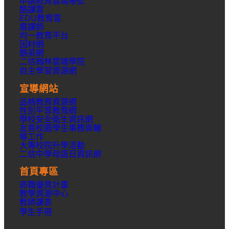
申請教育雲端帳號
酷課雲
EDU教育雲
磨課師
均一教育平台
因材網
酷英網
二信翰林雲端學院
自主學習資源網
宣導網站
品格教育資源網
性別平等教育網
學校安全衛生資訊網
友善校園學生事務與輔
導工作
大專校院升學活動
二信中學母語日資訊網
首頁專區
高職優質計畫
教學資源中心
教師課表
學生手冊