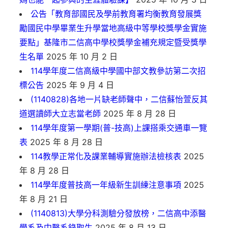
公告「教育部國民及學前教育署均衡教育發展獎
勵國民中學畢業生升學當地高級中等學校獎學金實施
要點」基隆市二信高中學校獎學金補充規定暨受獎學
生名單
2025 年 10 月 2 日
114學年度二信高級中學國中部文教參訪第二次招
標公告
2025 年 9 月 4 日
(1140828)各地一片缺老師聲中，二信蘇怡萱反其
道選讀師大立志當老師
2025 年 8 月 28 日
114學年度第一學期(普-技高)上課搭乘交通車一覽
表
2025 年 8 月 28 日
114教學正常化及課業輔導實施辦法檢核表
2025
年 8 月 28 日
114學年度普技高一年級新生訓練注意事項
2025
年 8 月 21 日
(1140813)大學分科測驗分發放榜，二信高中添醫
學系及中醫系錄取生
2025 年 8 月 13 日