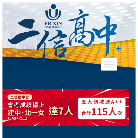
跳
至
主
要
內
容