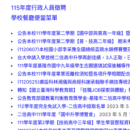
115年度行政人員徵聘
學校餐廳便當菜單
公告本校111學年度第二學期【國中部與普高一年級】
公告本校111學年度第二學期【普、技高二年級】 期末
(1120607)本校國小部李采豫全國總統盃跳水錦標賽
台大申請入學放榜二信高中升學再創佳績，3人正取，
111學年度基隆市國中九年級學生志願選填試探後輔導作為
公告本校111學年度畢業班離校須知暨各項升學相關配
(1120525)廣設科林湘儀與商經科謝承翰聯手摘技專
轉知【國立臺灣科學教育館】「技職JOB探索與體驗」
公告教育部國教署均衡教育獎學金-基隆市二信高中學
112學年度完全免試入學-二信高中錄取名單
2023 年 5
二信高中111學年度「國中升學博覽會」
2023 年 5 月 
111學年度第2學期【技術高中三年級】學生學習歷程