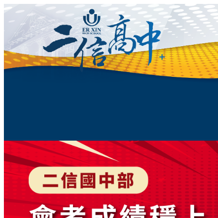
跳
至
主
要
內
容