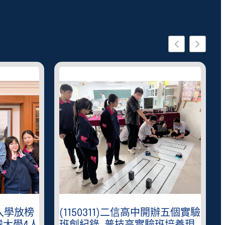
星入學放榜
(1150311)二信高中開辦五個實驗