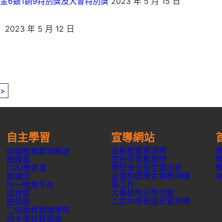
牌3金6銀1銅9特別獎及大會特別獎
2023 年 5 月 15 日
。
2023 年 5 月 12 日
>
自主學習
宣導網站
品格教育資源網
申請教育雲端帳號
性別平等教育網
酷課雲
學校安全衛生資訊網
EDU教育雲
友善校園學生事務與輔
磨課師
導工作
均一教育平台
大專校院升學活動
因材網
二信中學母語日資訊網
酷英網
二信翰林雲端學院
自主學習資源網