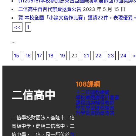
(1120515)本校參加馬來西亞國際發明展抱回19面獎
二信高中自習代辦費退費公告
2023 年 5 月 15 日
賀 本校全國「小論文寫作比賽」獲獎22件，表現優異
<<
1
…
15
16
17
18
19
20
21
22
23
24
>
108課綱
十二年國教總綱
二信高中
學校總體課程計畫書
課程諮詢輔導教師
學生學習歷程檔案
升學
管道簡章
查詢
二信學校財團法人基隆市二信
高級中學
，簡稱
二信高中
、
二
信中學
、
二信
，是一所位於
台