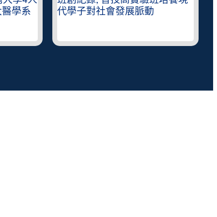
灣大學4人
班創紀錄, 普技高實驗班培養現
大醫學系
代學子對社會發展脈動