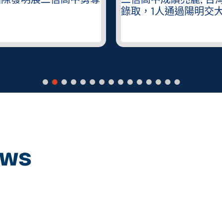
國際發明展二信高中勇奪
二信高中成績亮麗, 台
錄取，1人通過陽明交
ews