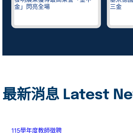
中
基米德國際發明展二信高中勇奪
二信高
三金
錄取
最新消息 Latest N
115學年度教師徵聘