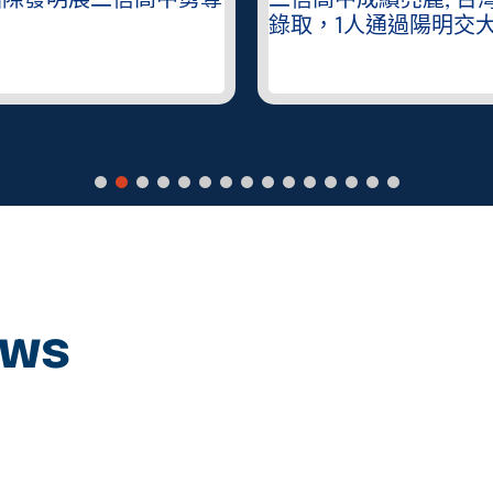
中成績亮麗, 台灣大學4人
班創紀錄, 普技高實
，1人通過陽明交大醫學系
代學子對社會發展脈
ews