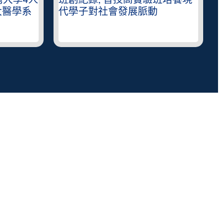
驗班培養現
彙與聽寫說能力決賽, 二信獲團
動
體冠軍