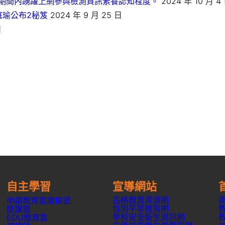
期間內踴躍上網參與檢測資訊素養認知程度。
2024 年 10 月 4
張庭瑜公布2秘笈
2024 年 9 月 25 日
日
自主學習
宣導網站
品格教育資源網
申請教育雲端帳號
性別平等教育網
酷課雲
學校安全衛生資訊網
EDU教育雲