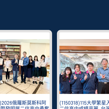
0318)115大學繁星入學放榜
(1150311)二信高