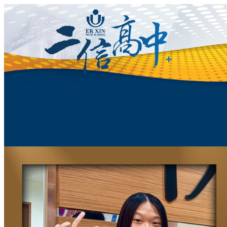
跳
至
主
要
內
容