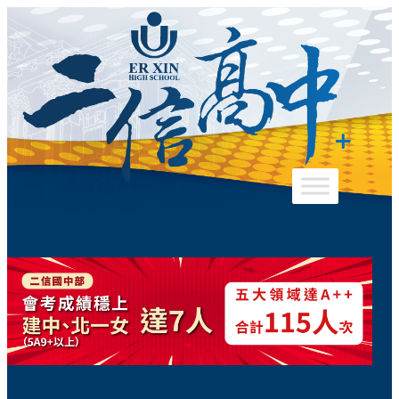
跳
至
主
要
內
容