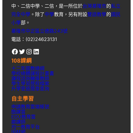
中
、
二信中學
、
二信
，是一所位於
台灣
基隆市
的
私立
完全中學
。除了
中學
教育，另有附設
雙語教學
的
國民
小學
部。
基隆市中正區立德路243號
電話：(02)24623131
Facebook
Twitter
Instagram
LinkedIn
108課綱
十二年國教總綱
學校總體課程計畫書
課程諮詢輔導教師
學生學習歷程檔案
升學
管道簡章
查詢
自主學習
申請教育雲端帳號
酷課雲
EDU教育雲
磨課師
均一教育平台
因材網