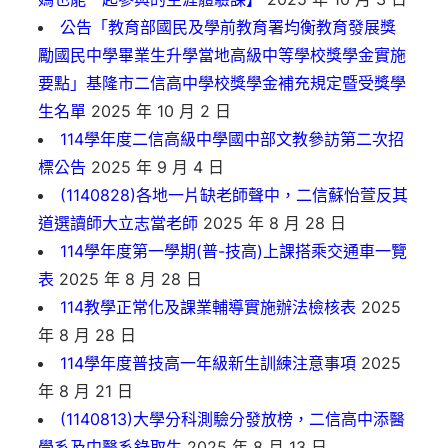
公告「教育部國民及學前教育署均衡教育發展獎
勵國民中學畢業生升學當地高級中等學校獎學金實施
要點」基隆市二信高中學校獎學金補充規定暨受獎學
生名單
2025 年 10 月 2 日
114學年度二信高級中學國中部文教參訪第二次招
標公告
2025 年 9 月 4 日
(1140828)各地一片缺老師聲中，二信蘇怡萱反其
道選讀師大立志當老師
2025 年 8 月 28 日
114學年度第一學期(普-技高)上課搭乘交通車一覽
表
2025 年 8 月 28 日
114教學正常化及課業輔導實施辦法檢核表
2025
年 8 月 28 日
114學年度普技高一年級新生訓練注意事項
2025
年 8 月 21 日
(1140813)大學分科測驗分發放榜，二信高中添醫
學系及中醫系錄取生
2025 年 8 月 13 日