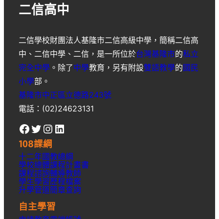
二信高中
二信學校財團法人基隆市二信高級中學
，簡稱
二信高
中
、
二信中學
、
二信
，是一所位於
台灣
基隆市
的
私立
完全中學
。除了
中學
教育，另有附設
雙語教學
的
國民
小學
部。
基隆市中正區立德路243號
電話：(02)24623131
Facebook
Twitter
Instagram
LinkedIn
108課綱
十二年國教總綱
學校總體課程計畫書
課程諮詢輔導教師
學生學習歷程檔案
升學
管道簡章
查詢
自主學習