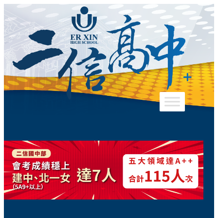
跳
至
主
要
內
容