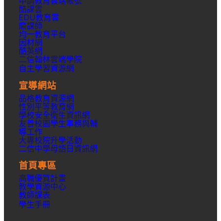
申請教育雲端帳號
酷課雲
EDU教育雲
磨課師
均一教育平台
因材網
酷英網
二信翰林雲端學院
自主學習資源網
宣導網站
品格教育資源網
性別平等教育網
學校安全衛生資訊網
友善校園學生事務與輔
導工作
大專校院升學活動
二信中學母語日資訊網
首頁專區
高職優質計畫
教學資源中心
教師課表
學生手冊