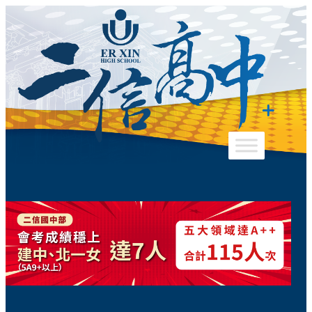
跳
至
主
要
內
容