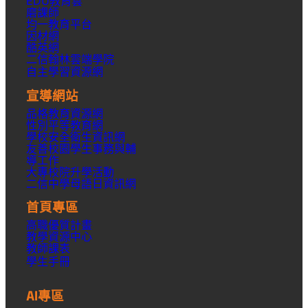
EDU教育雲
磨課師
均一教育平台
因材網
酷英網
二信翰林雲端學院
自主學習資源網
宣導網站
品格教育資源網
性別平等教育網
學校安全衛生資訊網
友善校園學生事務與輔
導工作
大專校院升學活動
二信中學母語日資訊網
首頁專區
高職優質計畫
教學資源中心
教師課表
學生手冊
AI專區