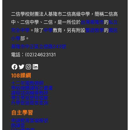
二信學校財團法人基隆市二信高級中學
，簡稱
二信高
中
、
二信中學
、
二信
，是一所位於
台灣
基隆市
的
私立
完全中學
。除了
中學
教育，另有附設
雙語教學
的
國民
小學
部。
基隆市中正區立德路243號
電話：(02)24623131
Facebook
Twitter
Instagram
LinkedIn
108課綱
十二年國教總綱
學校總體課程計畫書
課程諮詢輔導教師
學生學習歷程檔案
升學
管道簡章
查詢
自主學習
申請教育雲端帳號
酷課雲