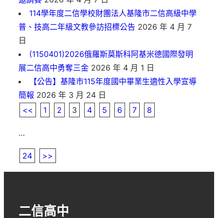
114學年度二信學校財團法人基隆市二信高級中學
普、技高二年級文教參訪招標公告
2026 年 4 月 7
日
(1150401)2026俄羅斯莫斯科阿基米德國際發明
展二信高中勇奪三金
2026 年 4 月 1 日
【公告】基隆市115年度國中畢業生適性入學宣導
簡報
2026 年 3 月 24 日
<<
1
2
3
4
5
6
7
8
…
24
>>
二信高中