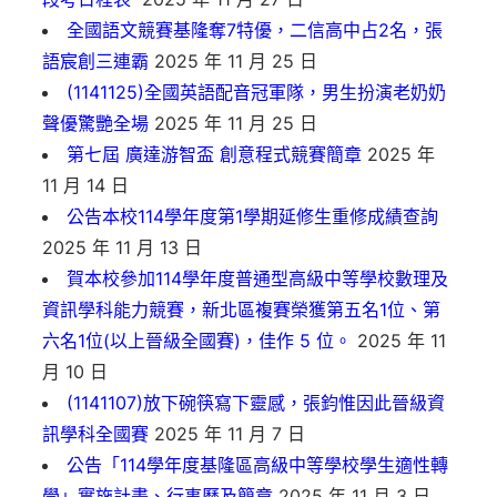
全國語文競賽基隆奪7特優，二信高中占2名，張
語宸創三連霸
2025 年 11 月 25 日
(1141125)全國英語配音冠軍隊，男生扮演老奶奶
聲優驚艷全場
2025 年 11 月 25 日
第七屆 廣達游智盃 創意程式競賽簡章
2025 年
11 月 14 日
公告本校114學年度第1學期延修生重修成績查詢
2025 年 11 月 13 日
賀本校參加114學年度普通型高級中等學校數理及
資訊學科能力競賽，新北區複賽榮獲第五名1位、第
六名1位(以上晉級全國賽)，佳作 5 位。
2025 年 11
月 10 日
(1141107)放下碗筷寫下靈感，張鈞惟因此晉級資
訊學科全國賽
2025 年 11 月 7 日
公告「114學年度基隆區高級中等學校學生適性轉
學」實施計畫、行事曆及簡章
2025 年 11 月 3 日