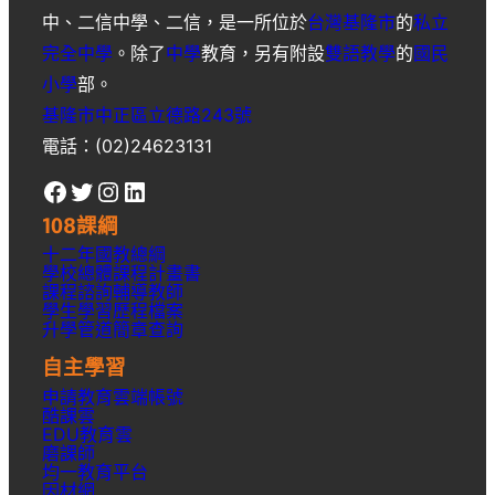
中
、
二信中學
、
二信
，是一所位於
台灣
基隆市
的
私立
完全中學
。除了
中學
教育，另有附設
雙語教學
的
國民
小學
部。
基隆市中正區立德路243號
電話：(02)24623131
Facebook
Twitter
Instagram
LinkedIn
108課綱
十二年國教總綱
學校總體課程計畫書
課程諮詢輔導教師
學生學習歷程檔案
升學
管道簡章
查詢
自主學習
申請教育雲端帳號
酷課雲
EDU教育雲
磨課師
均一教育平台
因材網