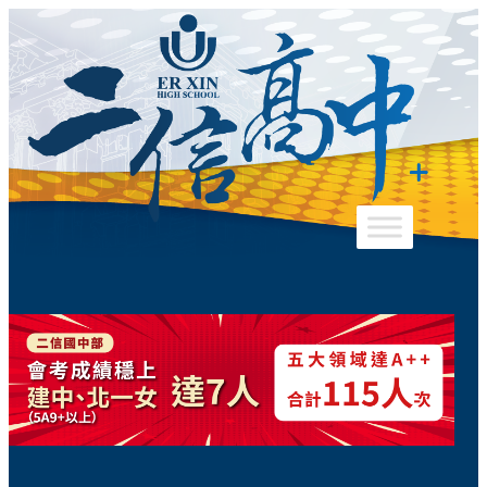
跳
至
主
要
內
容