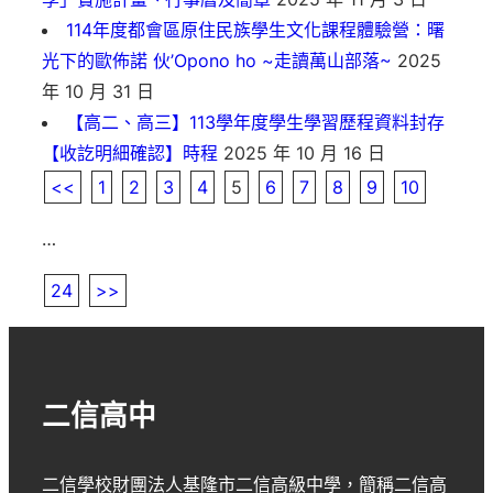
114年度都會區原住民族學生文化課程體驗營：曙
光下的歐佈諾 伙’Opono ho ~走讀萬山部落~
2025
年 10 月 31 日
【高二、高三】113學年度學生學習歷程資料封存
【收訖明細確認】時程
2025 年 10 月 16 日
<<
1
2
3
4
5
6
7
8
9
10
…
24
>>
二信高中
二信學校財團法人基隆市二信高級中學
，簡稱
二信高