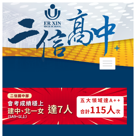
跳
至
主
要
內
容