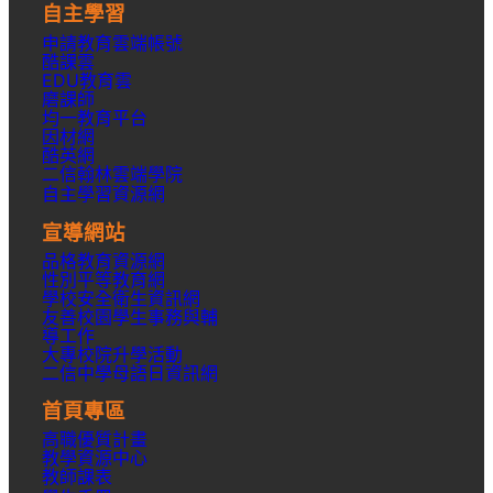
自主學習
申請教育雲端帳號
酷課雲
EDU教育雲
磨課師
均一教育平台
因材網
酷英網
二信翰林雲端學院
自主學習資源網
宣導網站
品格教育資源網
性別平等教育網
學校安全衛生資訊網
友善校園學生事務與輔
導工作
大專校院升學活動
二信中學母語日資訊網
首頁專區
高職優質計畫
教學資源中心
教師課表