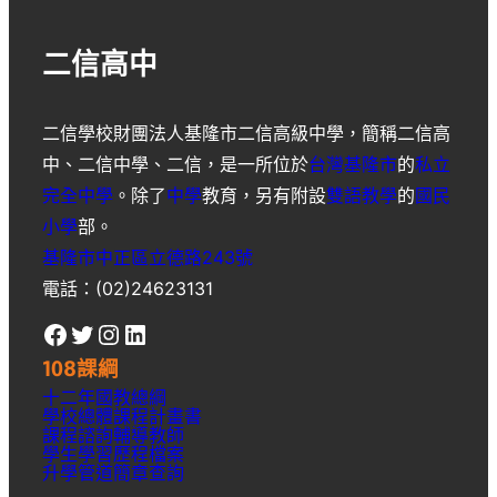
二信高中
二信學校財團法人基隆市二信高級中學
，簡稱
二信高
中
、
二信中學
、
二信
，是一所位於
台灣
基隆市
的
私立
完全中學
。除了
中學
教育，另有附設
雙語教學
的
國民
小學
部。
基隆市中正區立德路243號
電話：(02)24623131
Facebook
Twitter
Instagram
LinkedIn
108課綱
十二年國教總綱
學校總體課程計畫書
課程諮詢輔導教師
學生學習歷程檔案
升學
管道簡章
查詢