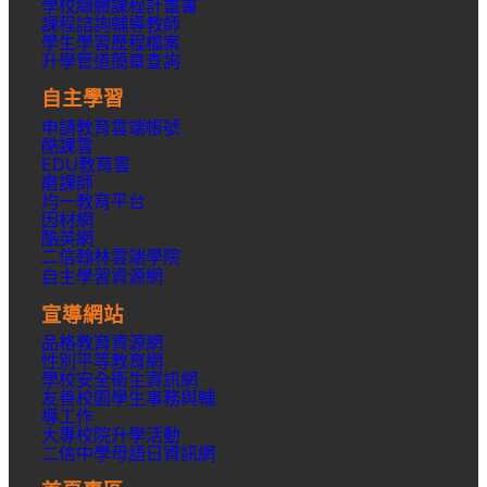
學校總體課程計畫書
課程諮詢輔導教師
學生學習歷程檔案
升學
管道簡章
查詢
自主學習
申請教育雲端帳號
酷課雲
EDU教育雲
磨課師
均一教育平台
因材網
酷英網
二信翰林雲端學院
自主學習資源網
宣導網站
品格教育資源網
性別平等教育網
學校安全衛生資訊網
友善校園學生事務與輔
導工作
大專校院升學活動
二信中學母語日資訊網