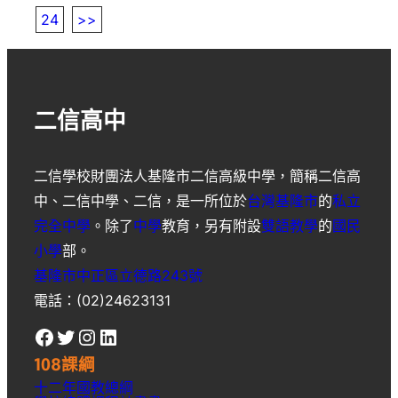
24
>>
二信高中
二信學校財團法人基隆市二信高級中學
，簡稱
二信高
中
、
二信中學
、
二信
，是一所位於
台灣
基隆市
的
私立
完全中學
。除了
中學
教育，另有附設
雙語教學
的
國民
小學
部。
基隆市中正區立德路243號
電話：(02)24623131
Facebook
Twitter
Instagram
LinkedIn
108課綱
十二年國教總綱