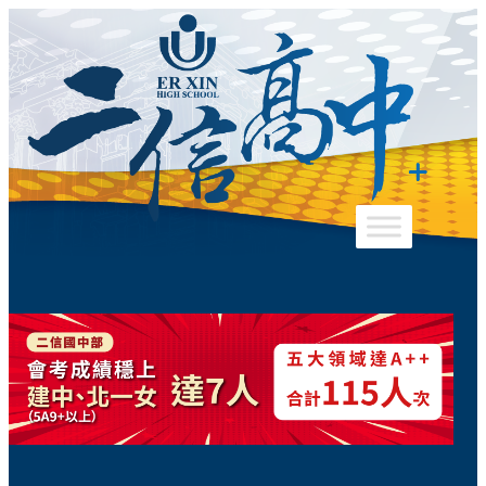
跳
至
主
要
內
容