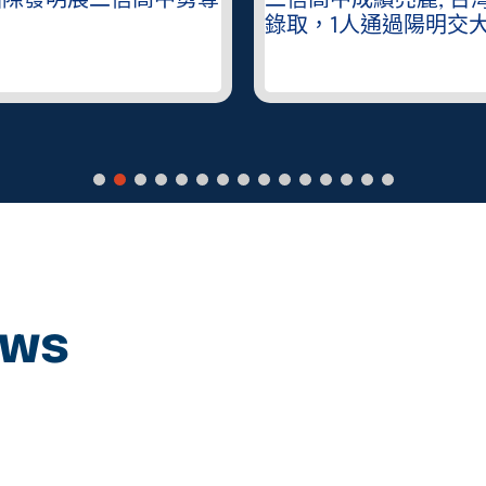
國際發明展二信高中勇奪
二信高中成績亮麗, 台
錄取，1人通過陽明交
ews