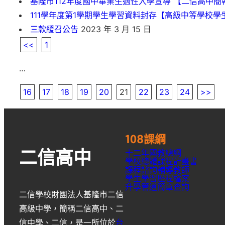
基隆市112年度國中畢業生適性入學宣導 【二信高中簡
111學年度第1學期學生學習資料封存【高級中等學校
三款緩召公告
2023 年 3 月 15 日
<<
1
…
16
17
18
19
20
21
22
23
24
>>
108課綱
十二年國教總綱
二信高中
學校總體課程計畫書
課程諮詢輔導教師
學生學習歷程檔案
升學
管道簡章
查詢
二信學校財團法人基隆市二信
高級中學
，簡稱
二信高中
、
二
信中學
、
二信
，是一所位於
台