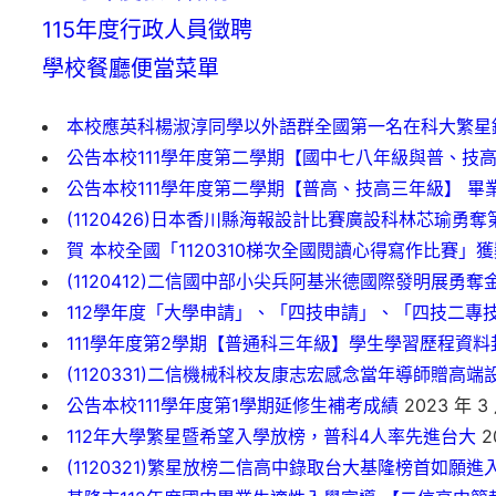
115年度行政人員徵聘
學校餐廳便當菜單
本校應英科楊淑淳同學以外語群全國第一名在科大繁星
公告本校111學年度第二學期【國中七八年級與普、技
公告本校111學年度第二學期【普高、技高三年級】 畢
(1120426)日本香川縣海報設計比賽廣設科林芯瑜勇奪
賀 本校全國「1120310梯次全國閱讀心得寫作比賽」
(1120412)二信國中部小尖兵阿基米德國際發明展勇
112學年度「大學申請」、「四技申請」、「四技二
111學年度第2學期【普通科三年級】學生學習歷程資
(1120331)二信機械科校友康志宏感念當年導師贈高
公告本校111學年度第1學期延修生補考成績
2023 年 3
112年大學繁星暨希望入學放榜，普科4人率先進台大
2
(1120321)繁星放榜二信高中錄取台大基隆榜首如願進