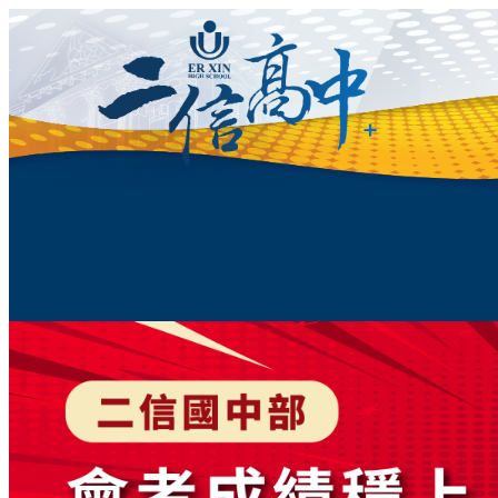
跳
至
主
要
內
容