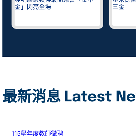
錄
發明展榮獲得最高榮譽「金中
基米德
金」閃亮全場
三金
最新消息 Latest N
115學年度教師徵聘