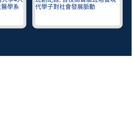
灣大學4人
班創紀錄, 普技高實驗班培養現
大醫學系
代學子對社會發展脈動