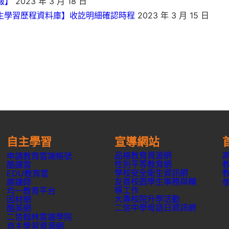
報】
2023 年 3 月 18 日
學生學習歷程資料庫】收訖明細確認時程
2023 年 3 月 15 日
自主學習
宣導網站
品格教育資源網
申請教育雲端帳號
性別平等教育網
酷課雲
學校安全衛生資訊網
EDU教育雲
友善校園學生事務與輔
磨課師
導工作
均一教育平台
大專校院升學活動
因材網
二信中學母語日資訊網
酷英網
二信翰林雲端學院
自主學習資源網