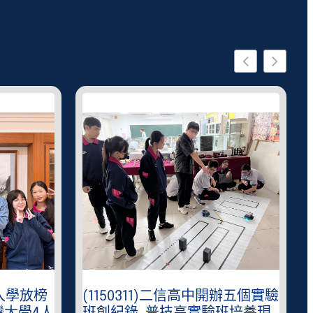
星入學放榜
(1150311)二信高中開辦五個實驗