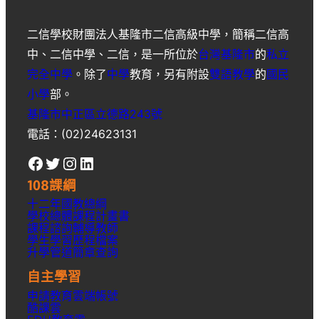
二信學校財團法人基隆市二信高級中學
，簡稱
二信高
中
、
二信中學
、
二信
，是一所位於
台灣
基隆市
的
私立
完全中學
。除了
中學
教育，另有附設
雙語教學
的
國民
小學
部。
基隆市中正區立德路243號
電話：(02)24623131
Facebook
Twitter
Instagram
LinkedIn
108課綱
十二年國教總綱
學校總體課程計畫書
課程諮詢輔導教師
學生學習歷程檔案
升學
管道簡章
查詢
自主學習
申請教育雲端帳號
酷課雲