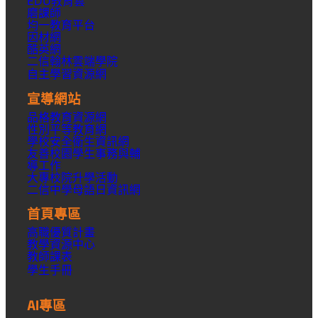
EDU教育雲
磨課師
均一教育平台
因材網
酷英網
二信翰林雲端學院
自主學習資源網
宣導網站
品格教育資源網
性別平等教育網
學校安全衛生資訊網
友善校園學生事務與輔
導工作
大專校院升學活動
二信中學母語日資訊網
首頁專區
高職優質計畫
教學資源中心
教師課表
學生手冊
AI專區