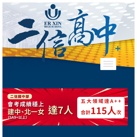
跳
至
主
要
內
容