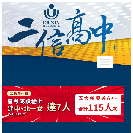
跳
至
主
要
內
容