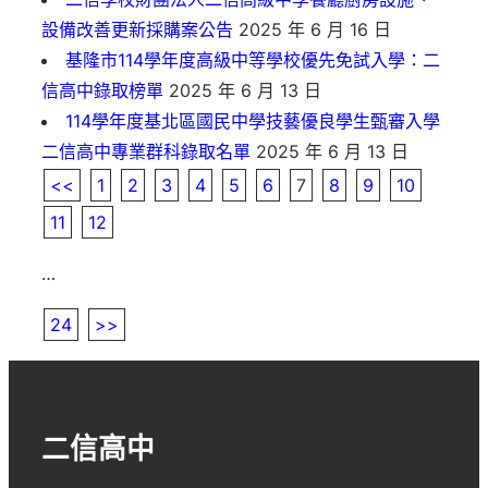
設備改善更新採購案公告
2025 年 6 月 16 日
基隆市114學年度高級中等學校優先免試入學：二
信高中錄取榜單
2025 年 6 月 13 日
114學年度基北區國民中學技藝優良學生甄審入學
二信高中專業群科錄取名單
2025 年 6 月 13 日
<<
1
2
3
4
5
6
7
8
9
10
11
12
…
24
>>
二信高中