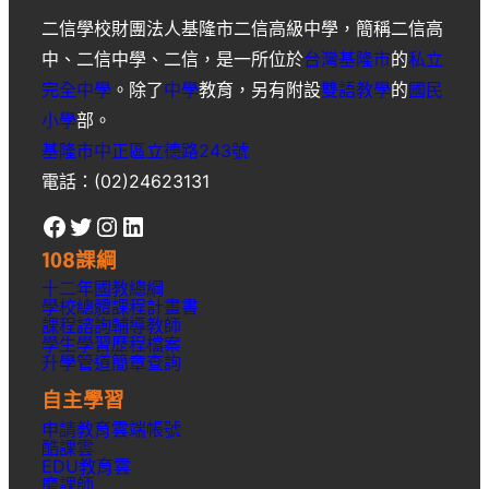
二信學校財團法人基隆市二信高級中學
，簡稱
二信高
中
、
二信中學
、
二信
，是一所位於
台灣
基隆市
的
私立
完全中學
。除了
中學
教育，另有附設
雙語教學
的
國民
小學
部。
基隆市中正區立德路243號
電話：(02)24623131
Facebook
Twitter
Instagram
LinkedIn
108課綱
十二年國教總綱
學校總體課程計畫書
課程諮詢輔導教師
學生學習歷程檔案
升學
管道簡章
查詢
自主學習
申請教育雲端帳號
酷課雲
EDU教育雲
磨課師